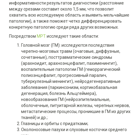
информативности результатов диагностики (расстояние
между срезами составит около 1,5 мм, что позволит
охватить всю исследуемую область и выявить мельчайшие
патологии), а также поможет четко дифференцировать
конкретную патологию среди ряда других возможных.
Посредством
МРТ
исследуют такие области:
Головной мозг (ГМ): исследуются последствия
черепно-мозговых травм (очаговые, диффузные,
сочетанные), посттравматические синдромы
(арахноидит, арахноэнцефалит, пахименингит),
воспалительные патологии ГМ (геморрагический
полиоэнцефалит, прогрессивный паралич,
туберкулезный менингит), нейродегенеративные
заболевания (паркинсонизм, кортикобазальная
дегенерация, болезнь Альцгеймера),
новообразования ГМ (нейроэпителиальные,
оболочечные, питуитарной железы, черепных нервов,
метастатические процессы, проникшие в ГМ из других
тканей) и др.;
Глазницы и орбиты с придатками;
Околоносовые пазухи и слуховые косточки среднего